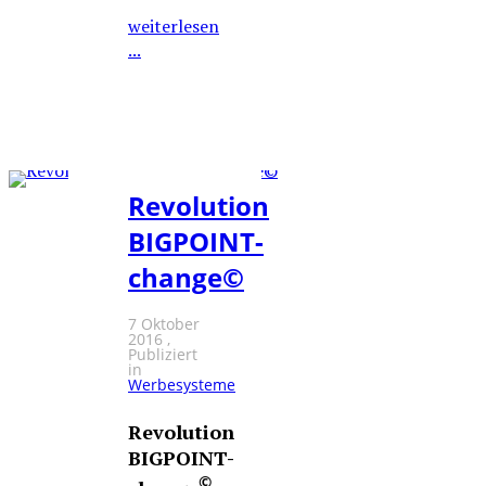
weiterlesen
...
Revolution
BIGPOINT-
change©
7 Oktober
2016
Publiziert
in
Werbesysteme
Revolution
BIGPOINT-
©