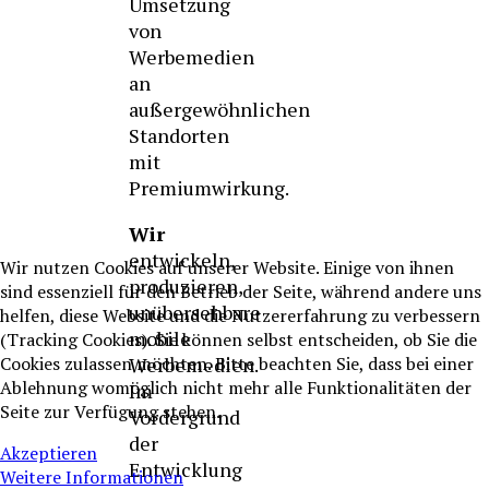
Umsetzung
von
Werbemedien
an
außergewöhnlichen
Standorten
mit
Premiumwirkung.
Wir
entwickeln,
Wir nutzen Cookies auf unserer Website. Einige von ihnen
produzieren,
sind essenziell für den Betrieb der Seite, während andere uns
unübersehbare
helfen, diese Website und die Nutzererfahrung zu verbessern
mobile
(Tracking Cookies). Sie können selbst entscheiden, ob Sie die
Werbemedien.
Cookies zulassen möchten. Bitte beachten Sie, dass bei einer
Ablehnung womöglich nicht mehr alle Funktionalitäten der
Im
Seite zur Verfügung stehen.
Vordergrund
der
Akzeptieren
Entwicklung
Weitere Informationen