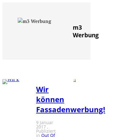
m3
Werbung
Wir
können
EMPFEHLUNG
Fassadenwerbung!
9 Januar
2017
Publiziert
in
Out Of