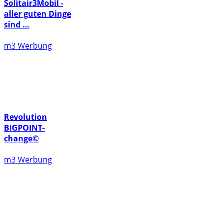
Solitair3Mobil -
aller guten Dinge
sind …
m3 Werbung
Revolution
BIGPOINT-
change©
m3 Werbung